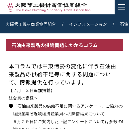
大阪管工機材商業協同組合
/
インフォメーション
/
石油
石油由来製品の供給問題にかかるコラム
本コラムでは中東情勢の変化に伴う石油由
来製品の供給不足等に関する問題につい
て、情報提供を行っています。
組合員の皆様へ
●
「石油由来製品の供給不足に関するアンケート」ご協力の御礼
５月２９日にご案内した上記アンケートについては多数の組合