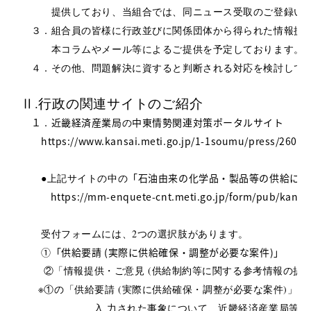
　　　提供しており、当組合では、同ニュース受取のご登録い
　３．組合員の皆様に行政並びに関係団体から得られた情報提
　　　本コラムやメール等によるご提供を予定しております。
　４．その他、問題解決に資すると判断される対応を検討して
Ⅱ.行政の関連サイトのご紹介
　１
近畿経済産業局
中東情勢関連対策ポータルサイト
．
の
https://www.kansai.meti.go.jp/1-1soumu/press/26040
「石油由来の化学品・製品等の供給に関
　　●上記サイトの中の
https://mm-enquete-cnt.meti.go.jp/form/pub/kansa
　　受付フォームには、2つの選択肢があります。
①「供給要請 (実際に供給確保・調整が必要な案件)」
   　 ②「情報提供・ご意見 (供給制約等に関する参考情報の提供
※①の「供給要請 (実際に供給確保・調整が必要な案件)」を
                       入 力された事象について、近畿経