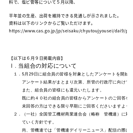
料で、塩ビ管等について５月以降、
平年並の生産、出荷を維持できる見通しが示されました。
資料は以下のリンクからご覧いただけます。
https://www.cas.go.jp/jp/seisaku/chyutoujyousei/dai9/pdf
【以下は６月９日掲載内容】
Ⅰ. 当組合の対応について
　１．
月
日に組合員の皆様を対象としたアンケートを開始
5
29
　　　アンケート結果がまとまり次第、所管の行政庁に向けて
　　　また、組合員の皆様にも還元いたします。
　　　既に約４０社の組合員の皆様からアンケートのご回答を
　　　未回答の方はできる限り早期にご回答くださいますよう
　２．（一社）全国管工機材商業連合会（略称　管機連）に対
　　　ていく方針です。
　　　尚、管機連では「管機連デイリーニュース」配信の際に