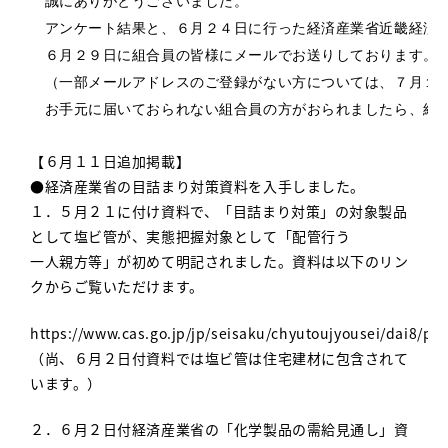
　誠にありがとうございました。
　アンケート結果と、６月２４日に行った経済産業省近畿経済産
　６月２９日に組合員の皆様にメールでお送りしております。

　（一部メールアドレスのご登録がない方に
ついては、７月１
　お手元に届いておられない組合員の方がおられましたら、組
【６月１１日追加掲載】
●経済産業省の目詰まり対策資料を入手しました。
１．５月２１に付け資料で、「目詰まり対策」の対象製品
として塩ビ管が、実態把握対象として「配管行う
一人親方等」が初めて明記されました。資料は以下のリン
クからご覧いただけます。
https://www.cas.go.jp/jp/seisaku/chyutoujyousei/dai8/pdf
（尚、６月２日付資料では塩ビ管は住宅建材に包含されて
います。）
２．６月２日付経済産業省の「化学製品の需給見通し」資